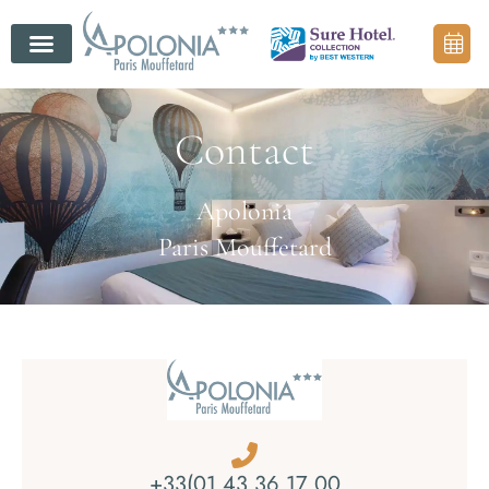
A proximité
Contact
Apolonia
Paris Mouffetard
+33(01 43 36 17 00